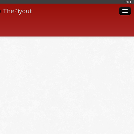
בּס"ד
ThePiyout
Artistes
Catégories
Albums
Livres
Piyoutim
Inscription
Connexion