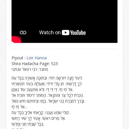
Piyout :
Leir Hanna
Shira Hadacha Page: 523
מחבר: רבי רפאל ענתבי
לְעִיר חָנָה דּוֹרְשָׁה דוֹדִי. וּבְתוֹכָהּ אָשִׁירָה בְּכָל עֵת.
לְךָ דָּרַשְׁתִּי. חֹן עָלַי יְדִידִי. וְאֶעֱלֹזָה בְּעִיר תִּפְאַרְתִּי.
אֵל חַי חַי. דַּי דַּי דַּי. וְלֹא אֶתְעַצֵּב עוֹד נֶאֱמָן.
הַכְרֵת לְכָל צַר וּמִתְגָּאֵל. הַסּוֹתֵר לִיסוֹד תּוֹרַת אֵל.
וּבָרֵךְ לְחֶבְרַת בְּנֵי יִשְׂרָאֵל. בְּיָמַי וּבִימֵיהֶם חִישׁ גּוֹאֵל.
אֵל חַי חַי...
קוֹלִי שְׁמַע וַעֲנֵנִי. קָרָאתִי אֵלֶיךָ בְּכָל עֵת.
אֵל מֵרִים רֹאשִׁי. אָעִיר לָךְ שִׁיר רַחְשִׁי.
בְּכָל שַׁבַּתִּי חַגִּי וְחָדְשִׁי.