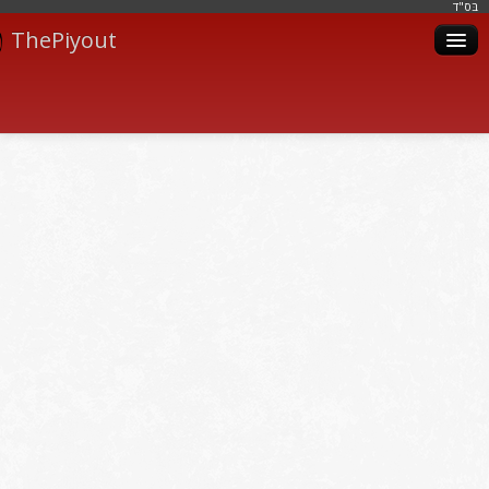
בּס"ד
ThePiyout
Artistes
Catégories
Albums
Livres
Piyoutim
Inscription
Connexion