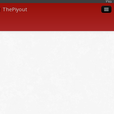
בּס"ד
ThePiyout
Artistes
Catégories
Albums
Livres
Piyoutim
Inscription
Connexion