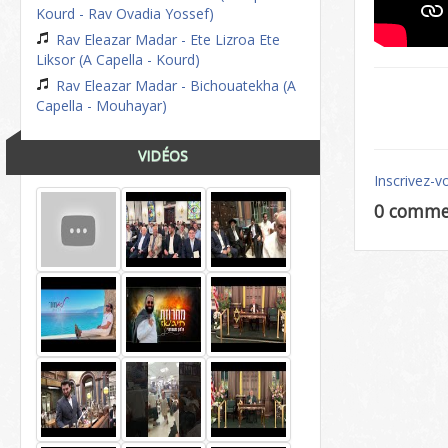
Kourd - Rav Ovadia Yossef)
Rav Eleazar Madar - Ete Lizroa Ete
Liksor (A Capella - Kourd)
Rav Eleazar Madar - Bichouatekha (A
Capella - Mouhayar)
VIDÉOS
Inscrivez-v
0 comme