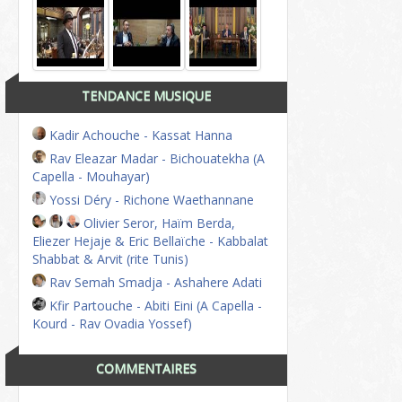
TENDANCE MUSIQUE
Kadir Achouche - Kassat Hanna
Rav Eleazar Madar - Bichouatekha (A
Capella - Mouhayar)
Yossi Déry - Richone Waethannane
Olivier Seror, Haïm Berda,
Eliezer Hejaje & Eric Bellaïche - Kabbalat
Shabbat & Arvit (rite Tunis)
Rav Semah Smadja - Ashahere Adati
Kfir Partouche - Abiti Eini (A Capella -
Kourd - Rav Ovadia Yossef)
COMMENTAIRES