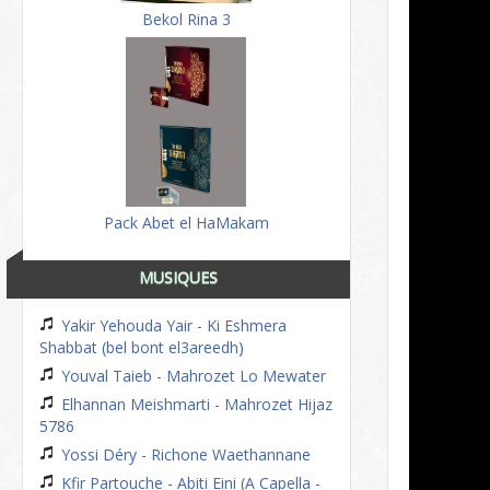
Bekol Rina 3
Pack Abet el HaMakam
MUSIQUES
Yakir Yehouda Yair - Ki Eshmera
Shabbat (bel bont el3areedh)
Youval Taieb - Mahrozet Lo Mewater
Elhannan Meishmarti - Mahrozet Hijaz
5786
Yossi Déry - Richone Waethannane
Kfir Partouche - Abiti Eini (A Capella -