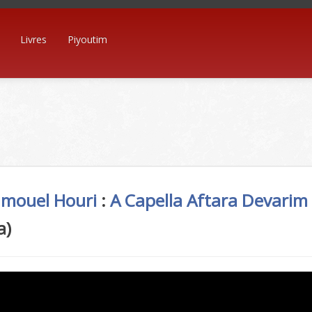
Livres
Piyoutim
hmouel Houri
:
A Capella
Aftara
Devarim
a)