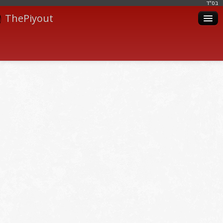
בּס"ד
ThePiyout
Artistes
Catégories
Albums
Livres
Piyoutim
Inscription
Connexion