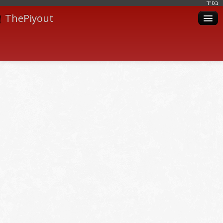
בּס"ד
ThePiyout
Artistes
Catégories
Albums
Livres
Piyoutim
Inscription
Connexion