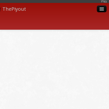
בּס"ד
ThePiyout
Artistes
Catégories
Albums
Livres
Piyoutim
Inscription
Connexion