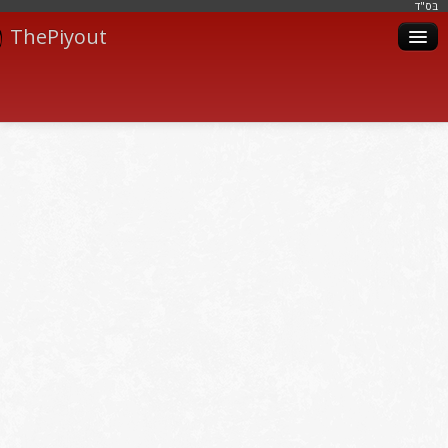
בּס"ד
ThePiyout
Artistes
Catégories
Albums
Livres
Piyoutim
Inscription
Connexion