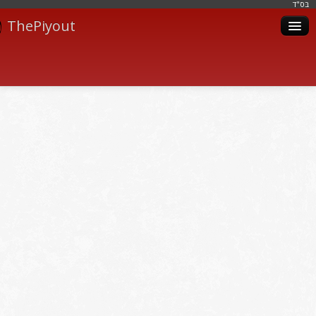
בּס"ד
ThePiyout
Artistes
Catégories
Albums
Livres
Piyoutim
Inscription
Connexion