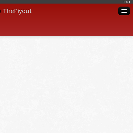
בּס"ד
ThePiyout
Artistes
Catégories
Albums
Livres
Piyoutim
Inscription
Connexion