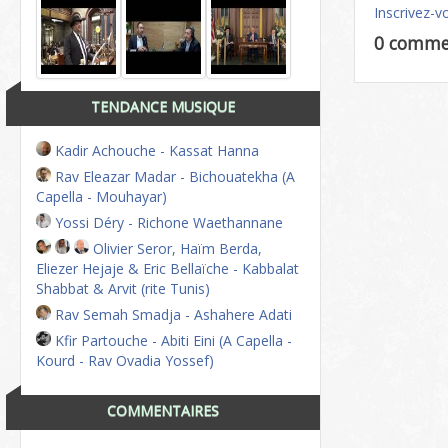
Inscrivez-v
0 comme
TENDANCE MUSIQUE
Kadir Achouche - Kassat Hanna
Rav Eleazar Madar - Bichouatekha (A
Capella - Mouhayar)
Yossi Déry - Richone Waethannane
Olivier Seror, Haïm Berda,
Eliezer Hejaje & Eric Bellaïche - Kabbalat
Shabbat & Arvit (rite Tunis)
Rav Semah Smadja - Ashahere Adati
Kfir Partouche - Abiti Eini (A Capella -
Kourd - Rav Ovadia Yossef)
COMMENTAIRES