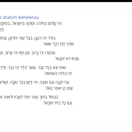
hi Shalom Behelenou
יְהִי שָׁלוֹם בְּחֵילֵנוּ. וְשַׁלְוָה בְּיִשְׂרָאֵל, בְּסִימָן טוֹב בֵּן בָּא לָנוּ.
בְּיָמָיו יָבוֹא הַגּוֹאֵל.
הַיֶּלֶד יְהִי רַעֲנָן. בְּצֵל שַׁדַּי יִתְלוֹנָן. וּבַתּוֹרָה (אָז) יִתְבּוֹנָן.
יְאַלֵּף דָּת לְכָל שׁוֹאֵל. בְּסִ
וּמְקוֹרוֹ יְהִי בָּרוּךְ. זְמַן חַיָּיו יְהִי אָרוּךְ. וְשֻׁלְחָנוֹ יְהִי עָרוּךְ.
וְזִבְחוֹ לֹא יִתְגָּאֵל. בְּסִי
שְׁמוֹ יֵצֵא בְּכָל עֵבֶר. אֲשֶׁר יִגְדַּל יְהִי גֶּבֶר. וּלְיִרְאֵי אֵל יְהִי חָבֵר.
יְהִי בְּדוֹרוֹ כִּשְׁמוּאֵל. בְּס
עֲדֵי זִקְנָה וְגַם שֵׂיבָה. יְהִי דָּשֵׁן בְּכָל טוֹבָה. וְשָׁלוֹם לוֹ וְרֹב אַהֲבָה.
אָמֵן כֵּן יֹאמַר הָאֵל. בְּסִי
הַנִּמּוֹל בְּתוֹךְ עַמּוֹ. יִחְיֶה לְאָבִיו וּלְאִמּוֹ. וְיִהְיֶה אֱלֹהָיו עִמּוֹ.
וְגַם כָּל בֵּית יִשְׂרָאֵל. בְּסִימָן טוֹב.