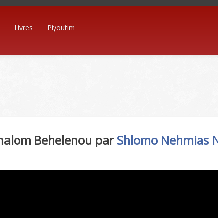
Livres
Piyoutim
Shalom Behelenou par
Shlomo Nehmias