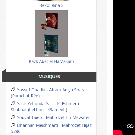
Bekol Rina 3
Pack Abet el HaMakam
MUSIQUES
Yossef Obadia - Aftara Aniya Soara
(Parachat Réé)
Yakir Yehouda Yair - Ki Eshmera
Shabbat (bel bont el3areedh)
Youval Taieb - Mahrozet Lo Mewater
Elhannan Meishmarti - Mahrozet Hijaz
5786