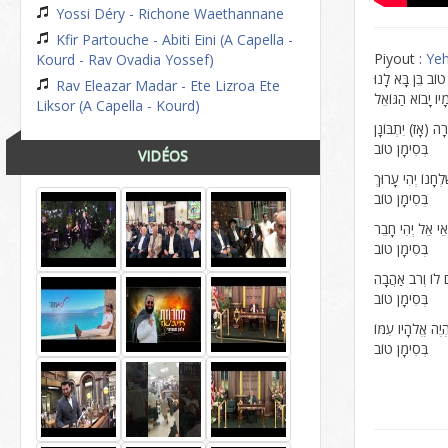
Yossi Déry - Richone Waethannane
Kfir Partouche - Abiti Eini (A Capella -
Piyout :
Ye
Kourd - Rav Ovadia Yossef)
Rav Eleazar Madar - Ete Lizroa Ete
Liksor (A Capella - Kourd)
ימָן טוֹב
VIDÉOS
מָן טוֹב
ִימָן טוֹב
מָן טוֹב