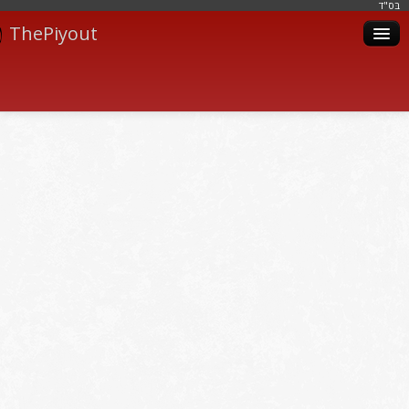
בּס"ד
ThePiyout
Artistes
Catégories
Albums
Livres
Piyoutim
Inscription
Connexion