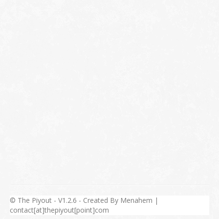
© The Piyout - V1.2.6 - Created By Menahem |
contact[at]thepiyout[point]com