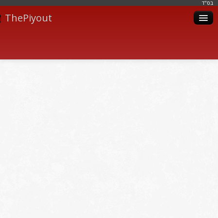
בּס"ד
ThePiyout
Artistes
Catégories
Albums
Livres
Piyoutim
Inscription
Connexion