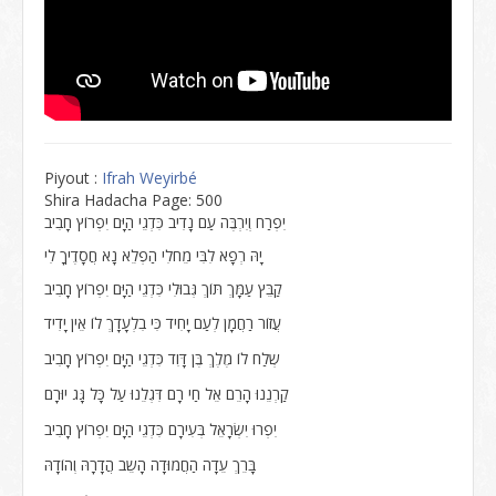
Piyout :
Ifrah Weyirbé
Shira Hadacha Page: 500
יִפְרַח וְיִרְבֶּה עַם נָדִיב כִּדְגֵי הַיָּם יִפְרוֹץ חָבִיב
יָהּ רְפָא לִבִּי מֵחֹלִי הַפְלֵא נָא חֲסָדֶיךָ לִי
קַבֵּץ עַמָּךְ תּוֹךְ גְּבוּלִי כִּדְגֵי הַיָּם יִפְרוֹץ חָבִיב
עֲזוֹר רַחֲמָן לְעַם יָחִיד כִּי בִלְעָדָךְ לוֹ אֵין יָדִיד
שְלַח לוֹ מֶלֶךְ בֶּן דָּוִד כִּדְגֵי הַיָּם יִפְרוֹץ חָבִיב
קַרְנֵנוּ הָרֵם אֵל חַי רָם דִּגְלֵנוּ עַל כָּל גָּג יוּרָם
יִפְרוּ יִשְׂרָאֵל בְּעִירָם כִּדְגֵי הַיָּם יִפְרוֹץ חָבִיב
בָּרֵךְ עֵדָה הַחֲמוּדָה הָשֵב הֲדָרָהּ וְהוֹדָהּ