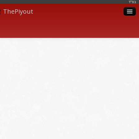
בּס"ד
ThePiyout
Artistes
Catégories
Albums
Livres
Piyoutim
Inscription
Connexion