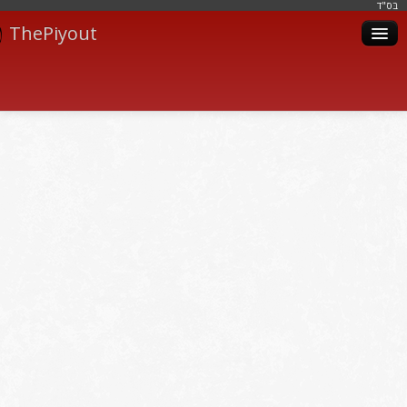
בּס"ד
ThePiyout
Artistes
Catégories
Albums
Livres
Piyoutim
Inscription
Connexion