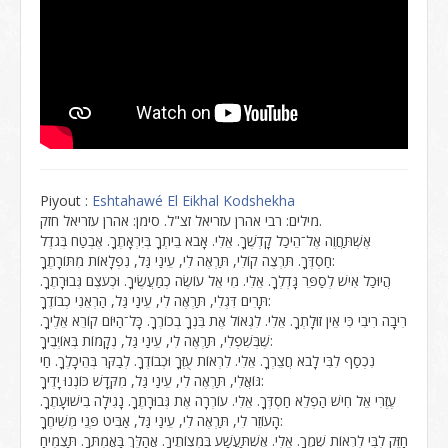
Piyout :
Eshtahawé El Eikhal Kodshekha
מילים: רבי אהרן עזריאל זצ"ל. סימן: אהרן עזריאל חזק.
אֶשְׁתַּחֲוֶה אֶל־הֵיכַל קָדְשֶׁךָ. אֵלִי. אָבֹא בֵיתְךָ בְּיִרְאָתֶךָ. אֶבְטַח בְּגֹדֶל
חַסְדֶּךָ. תִּרְצֶה קוֹלִי, תַּרְאֶה לִי, עֵינַי גַּל, נִפְלָאוֹת מִתּוֹרָתֶךָ:
הֲיוּכַל אִישׁ לְסַפֵּר גָּדְלְךָ. אֵלִי. מִי אֵל עוֹשֶׂה כְמַעֲשֶׂיךָ. וּכְעֹצֶם גְּבוּרָתֶךָ.
תָּרִים דִּגְלִי, תַּרְאֶה לִי, עֵינַי גַּל, הַרְאֵנִי כְבוֹדֶךָ:
רִיבָה רִיבִי כִּי אֵין זוּלָתְךָ. אֵלִי. לִגְאוֹל אֶת בִּנְךָ בְכוֹרֶךָ. כָּל־הַיּוֹם קוֹרֵא אֵלֶיךָ.
שֶׁבְּשִׁפְלִי, תַּרְאֶה לִי, עֵינַי גַּל, נְקָמוֹת בְּאוֹיְבֶיךָ:
נִכְסַף לִבִּי לָבֹא חֲצֵרְךָ. אֵלִי. לִרְאוֹת עֻזְּךָ וּכְבוֹדֶךָ. לְבַקֵּר בְּהֵיכָלֶךָ. חַי
גּוֹאֲלִי, תַּרְאֶה לִי, עֵינַי גַּל, מִקְּדָשׁ כּוֹנְנוּ יָדֶיךָ:
עֶזְרִי אֵל חִישׁ הַפְלֵא חַסְדְּךָ. אֵלִי. עוֹרְרָה אֶת גְּבוּרָתֶךָ. נָגִילָה בִישׁוּעָתֶךָ.
הָעוֹזֵר לִי, תַּרְאֶה לִי, עֵינַי גַּל, אַבִּיט פְּנֵי מְשִׁיחֶךָ:
חַזֵּק לִבִּי לִרְאוֹת שְׁמֶךָ. אֵלִי. אֶשְׁתַּעֲשַׁע בְּמִצְוֹתֶיךָ. אֲהַלֵּךְ בַּאֲמִתֶּךָ. תַּצְמִיחַ