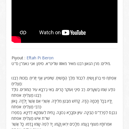
Piyout :
Eftah Pi Beron
מילים: מרן הגאון רבנו מאיר מאזוז שליט"א. סימן: אני נאמ"ן ס"ט.
אֶפְתַּח פִּי בְרוֹן וָשִׂיחַ. לִכְבוֹד מֶלֶךְ הַמָּשִׁיחַ. שֶׁיּוֹפִיעַ אַף יַזְרִיחַ. בִּזְכוּת רַבֵּנוּ
מַצְלִיחַ:
נוֹדַע שְׁמוֹ בַשְּׁעָרִים. רַב סִינַי וְעוֹקֵר הָרִים. בְּאִי גֶ'רְבָּא עִיר הַמּוֹרִים. נוֹלַד
רַבֵּנוּ מַצְלִיחַ: אפתח
יָדָיו בְּכָל חָכְמָה הָדָה. קָדוֹשׁ מִבֶּטֶן מִלֵּידָה. אַשְׁרֵי אֵם אֲשֶׁר יָלְדָה. גָּאוֹן
כְּרִבִּי מַצְלִיחַ: אפתח
נִכְנַס לְפַרְדֵּ"ס הַבִּינָה. עִיּוּן וּסְבָרָא נְכוֹנָה. נָחִית לְעוּמְקָא דְדִינָא. בְּסִפְרוֹ
שׁוּ"ת אִישׁ מַצְלִיחַ: אפתח
אִמְרוֹתָיו מִצּוּף נָעָמוּ. מְלָכִים יִרְאוּ וָקָמוּ. יָד לְפֶה שָׂמוּ נָדַמּוּ. כָּל אֲשֶׁר