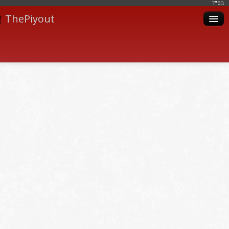
בּס"ד
ThePiyout
Artistes
Catégories
Albums
Livres
Piyoutim
Inscription
Connexion