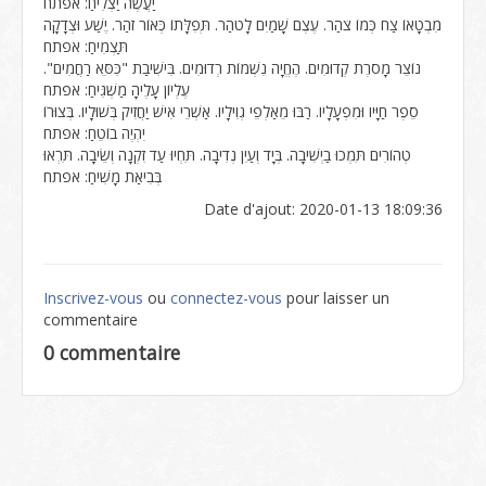
יַעֲשֶׂה יַצְלִיחַ: אפתח
מִבְטָאוֹ צַח כְּמוֹ צֹהַר. עֶצֶם שָׁמַיִם לָטֹהַר. תְּפִלָּתוֹ כְּאוֹר זֹהַר. יֶשַׁע וּצְדָקָה
תַּצְמִיחַ: אפתח
נוֹצֵר מָסֹרֶת קְדוּמִים. הֶחֱיָה נִשְׁמוֹת רְדוּמִים. בִּישִׁיבַת "כִּסֵּא רַחֲמִים".
עֶלְיוֹן עָלֶיהָ מַשְׁגִּיחַ: אפתח
סֵפֶר חַיָּיו וּמִפְעָלָיו. רַבּוּ מֵאַלְפֵי גְוִילָיו. אַשְׁרֵי אִישׁ יַחֲזִיק בְּשׁוּלָיו. בְּצוּרוֹ
יִהְיֶה בוֹטֵחַ: אפתח
טְהוֹרִים תִּמְכוּ בַיְשִׁיבָה. בְּיָד וְעַיִן נְדִיבָה. תִּחְיוּ עַד זִקְנָה וְשֵׂיבָה. תִּרְאוּ
בְּבִיאַת מָשִׁיחַ: אפתח
Date d'ajout: 2020-01-13 18:09:36
Inscrivez-vous
ou
connectez-vous
pour laisser un
commentaire
0 commentaire