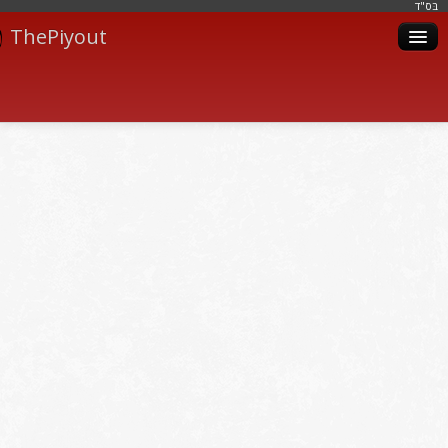
בּס"ד
ThePiyout
Artistes
Catégories
Albums
Livres
Piyoutim
Inscription
Connexion