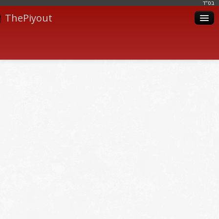
בּס"ד
ThePiyout
Artistes
Catégories
Albums
Livres
Piyoutim
Inscription
Connexion