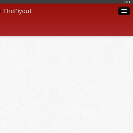
בּס"ד
ThePiyout
Artistes
Catégories
Albums
Livres
Piyoutim
Inscription
Connexion