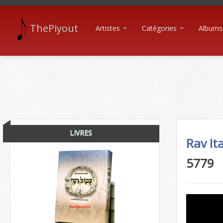
ThePiyout
Artistes
Catégories
Albums
LIVRES
Rav I
5779