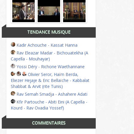
TENDANCE MUSIQUE
Kadir Achouche - Kassat Hanna
Rav Eleazar Madar - Bichouatekha (A
Capella - Mouhayar)
Yossi Déry - Richone Waethannane
Olivier Seror, Haïm Berda,
Eliezer Hejaje & Eric Bellaïche - Kabbalat
Shabbat & Arvit (rite Tunis)
Rav Semah Smadja - Ashahere Adati
Kfir Partouche - Abiti Eini (A Capella -
Kourd - Rav Ovadia Yossef)
COMMENTAIRES