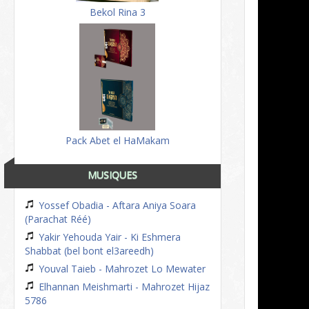
Bekol Rina 3
Pack Abet el HaMakam
MUSIQUES
Yossef Obadia - Aftara Aniya Soara
(Parachat Réé)
Yakir Yehouda Yair - Ki Eshmera
Shabbat (bel bont el3areedh)
Youval Taieb - Mahrozet Lo Mewater
Elhannan Meishmarti - Mahrozet Hijaz
5786