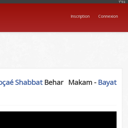
בּס"ד
Inscription
Connexion
Moçaé Shabbat
Behar
Makam -
Bayat