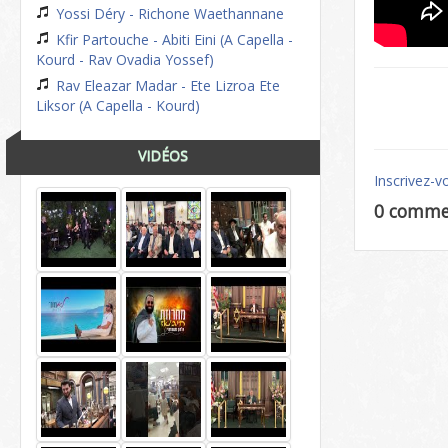
Yossi Déry - Richone Waethannane
Kfir Partouche - Abiti Eini (A Capella -
Kourd - Rav Ovadia Yossef)
Rav Eleazar Madar - Ete Lizroa Ete
Liksor (A Capella - Kourd)
VIDÉOS
Inscrivez-v
0 comme