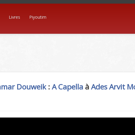
Livres
Piyoutim
tamar Douweik
:
A Capella
à
Ades
Arvit 