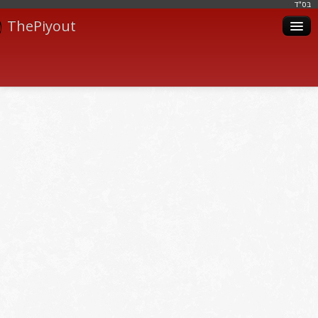
בּס"ד
ThePiyout
Artistes
Catégories
Albums
Livres
Piyoutim
Inscription
Connexion