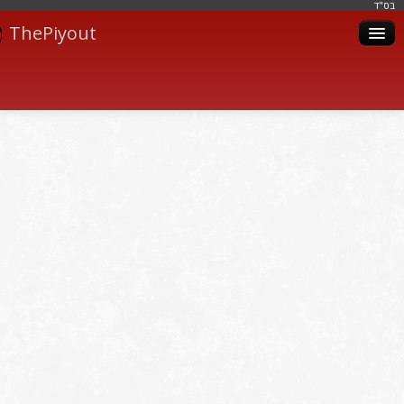
בּס"ד
ThePiyout
Artistes
Catégories
Albums
Livres
Piyoutim
Inscription
Connexion