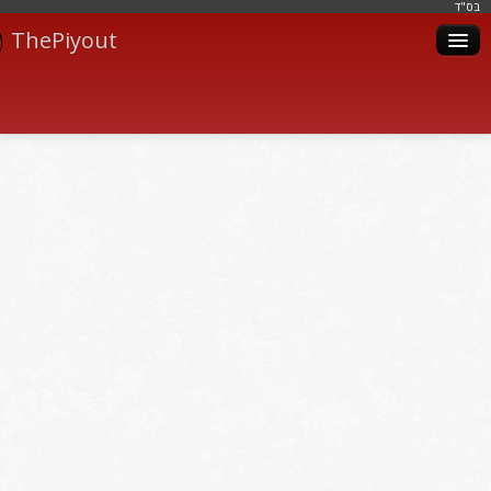
בּס"ד
ThePiyout
Artistes
Catégories
Albums
Livres
Piyoutim
Inscription
Connexion