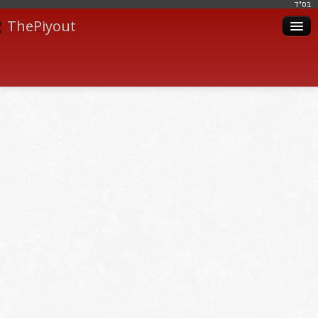
בּס"ד
ThePiyout
Artistes
Catégories
Albums
Livres
Piyoutim
Inscription
Connexion