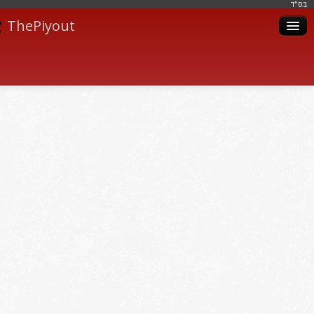
בּס"ד
ThePiyout
Artistes
Catégories
Albums
Livres
Piyoutim
Inscription
Connexion