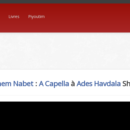
Livres
Piyoutim
em Nabet
:
A Capella
à
Ades
Havdala
Sh