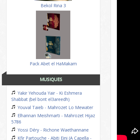
Bekol Rina 3
Pack Abet el HaMakam
MUSIQUES
Yakir Yehouda Yair - Ki Eshmera
Shabbat (bel bont el3areedh)
Youval Taieb - Mahrozet Lo Mewater
Elhannan Meishmarti - Mahrozet Hijaz
5786
Yossi Déry - Richone Waethannane
Kfir Partouche - Abiti Eini (A Capella -