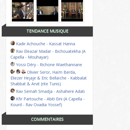
TENDANCE MUSIQUE
Kadir Achouche - Kassat Hanna
Rav Eleazar Madar - Bichouatekha (A
Capella - Mouhayar)
Yossi Déry - Richone Waethannane
Olivier Seror, Haïm Berda,
Eliezer Hejaje & Eric Bellaïche - Kabbalat
Shabbat & Arvit (rite Tunis)
Rav Semah Smadja - Ashahere Adati
Kfir Partouche - Abiti Eini (A Capella -
Kourd - Rav Ovadia Yossef)
COMMENTAIRES