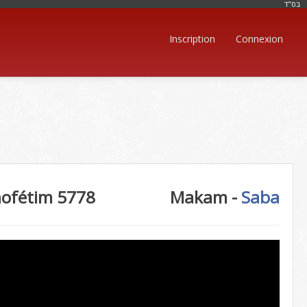
בּס"ד
Inscription
Connexion
ofétim 5778
Makam -
Saba