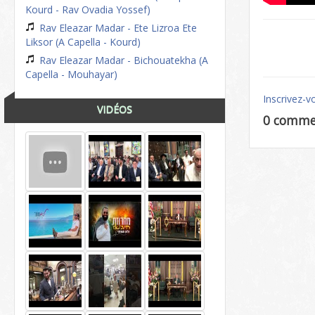
Kourd - Rav Ovadia Yossef)
Rav Eleazar Madar - Ete Lizroa Ete
Liksor (A Capella - Kourd)
Rav Eleazar Madar - Bichouatekha (A
Capella - Mouhayar)
Inscrivez-v
VIDÉOS
0 comme