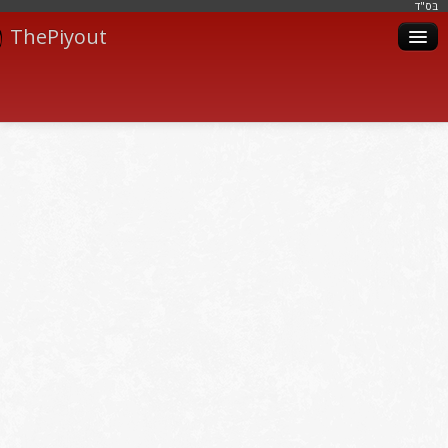
בּס"ד
ThePiyout
Artistes
Catégories
Albums
Livres
Piyoutim
Inscription
Connexion