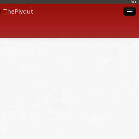
בּס"ד
ThePiyout
Artistes
Catégories
Albums
Livres
Piyoutim
Inscription
Connexion