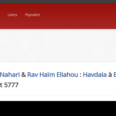
Livres
Piyoutim
 Nahari
&
Rav Haïm Eliahou
:
Havdala
à
t 5777