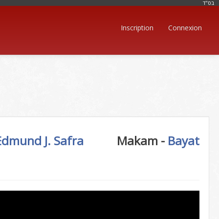
בּס"ד
Inscription
Connexion
Edmund J. Safra
Makam -
Bayat