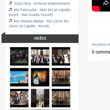
Yossi Déry - Richone Waethannane
Kfir Partouche - Abiti Eini (A Capella -
Kourd - Rav Ovadia Yossef)
Rav Eleazar Madar - Ete Lizroa Ete
Liksor (A Capella - Kourd)
VIDÉOS
Inscrivez-v
0 comme