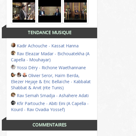
TENDANCE MUSIQUE
Kadir Achouche - Kassat Hanna
Rav Eleazar Madar - Bichouatekha (A
Capella - Mouhayar)
Yossi Déry - Richone Waethannane
Olivier Seror, Haïm Berda,
Eliezer Hejaje & Eric Bellaïche - Kabbalat
Shabbat & Arvit (rite Tunis)
Rav Semah Smadja - Ashahere Adati
Kfir Partouche - Abiti Eini (A Capella -
Kourd - Rav Ovadia Yossef)
COMMENTAIRES