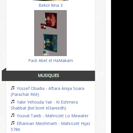
Bekol Rina 3
Pack Abet el HaMakam
MUSIQUES
Yossef Obadia - Aftara Aniya Soara
(Parachat Réé)
Yakir Yehouda Yair - Ki Eshmera
Shabbat (bel bont el3areedh)
Youval Taieb - Mahrozet Lo Mewater
Elhannan Meishmarti - Mahrozet Hijaz
5786