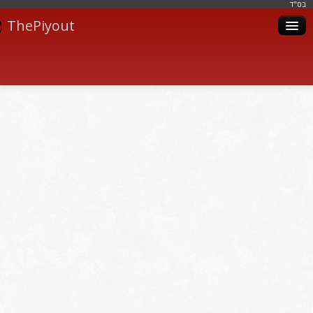
בּס"ד
ThePiyout
Artistes
Catégories
Albums
Livres
Piyoutim
Inscription
Connexion