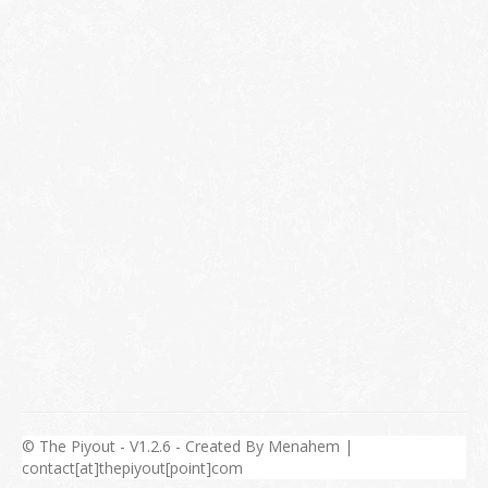
© The Piyout - V1.2.6 - Created By Menahem |
contact[at]thepiyout[point]com