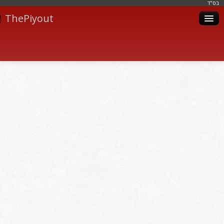
בּס"ד
ThePiyout
Artistes
Catégories
Albums
Livres
Piyoutim
Inscription
Connexion