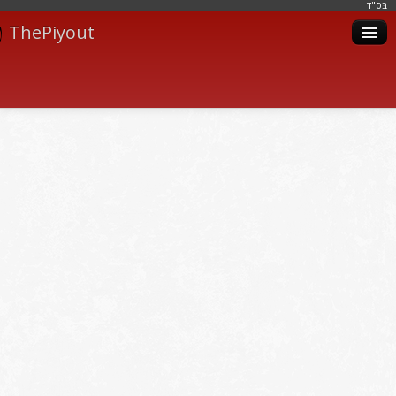
בּס"ד
ThePiyout
Artistes
Catégories
Albums
Livres
Piyoutim
Inscription
Connexion