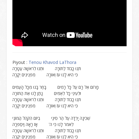
Piyout :
Tenou Khavod LaThora
תְּנוּ כָבוֹד לַתּוֹרָה וּתְנוּ לְרֹאשָׁהּ עֲטָרָה
כִּי הִיא לָנוּ עֹז וְאוֹרָה מִפְּנִינִים יְקָרָה
מָרוֹם אֵל רָם עַל כָּל רָמִים בָּחַר בָּנוּ מִכָּל הָעַמִּים
וּלְעֵינֵי כָּל לְאֻמִּים נָתַן לָנוּ אֶת הַתּוֹרָה
תְּנוּ כָבוֹד לַתּוֹרָה וּתְנוּ לְרֹאשָׁהּ עֲטָרָה
כִּי הִיא לָנוּ עֹז וְאוֹרָה מִפְּנִינִים יְקָרָה
שְׁכִינָה יָרְדָה עַל הַר סִינַי בְּיוֹם הִקָּהֵל הֲמוֹנַי
לֵאמֹר לָנוּ כִּי ה' אָז רָאָהּ וַיְסַפְּרָהּ
תְּנוּ כָבוֹד לַתּוֹרָה וּתְנוּ לְרֹאשָׁהּ עֲטָרָה
כִּי הִיא לָנוּ עֹז וְאוֹרָה מִפְּנִינִים יְקָרָה