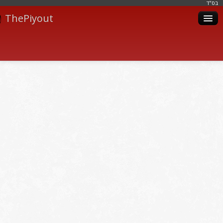
בּס"ד
ThePiyout
Artistes
Catégories
Albums
Livres
Piyoutim
Inscription
Connexion