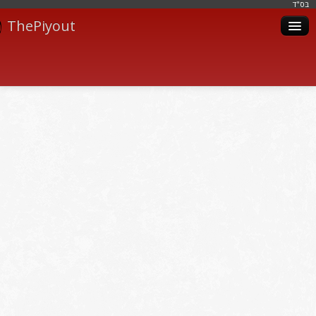
בּס"ד
ThePiyout
Artistes
Catégories
Albums
Livres
Piyoutim
Inscription
Connexion