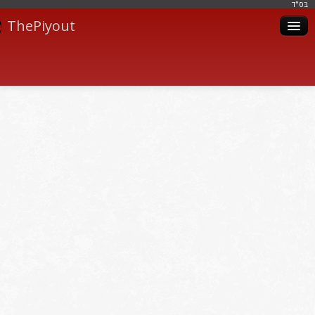
בּס"ד
ThePiyout
Artistes
Catégories
Albums
Livres
Piyoutim
Inscription
Connexion