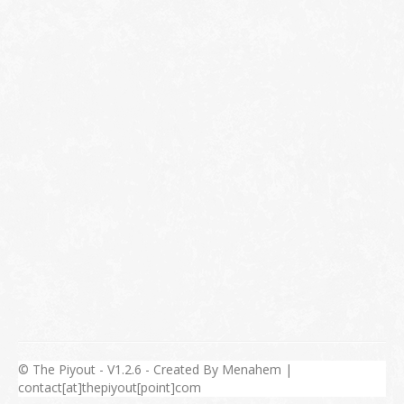
© The Piyout - V1.2.6 - Created By Menahem |
contact[at]thepiyout[point]com