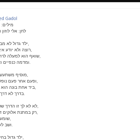
ed Gadol
מילים: 
לחן: אלי לוזון
ילד גדול לא מבין את העולם,
רוצה ולא יודע איך להיות חכם,
שואף הוא למעלה לרחף כמו ציפור,
ומדמה כנפיים ואז נופל אחור.
מוסיף משתעשע באשליותיו,
ופעם אחר פעם נופל הוא על פניו,
ביד אחת בונה הוא ובשניה הורס,
בדרך לא דרך עדיין מחפש.
לא לא לך זו הדרך שטוב בה ללכת,
רק במתנת אלוקים דרכך מבורכת,
שומע - לא מקשיב,
ושב לעצמו להכאיב.
ילד גדול בחיוך שובה לבב,