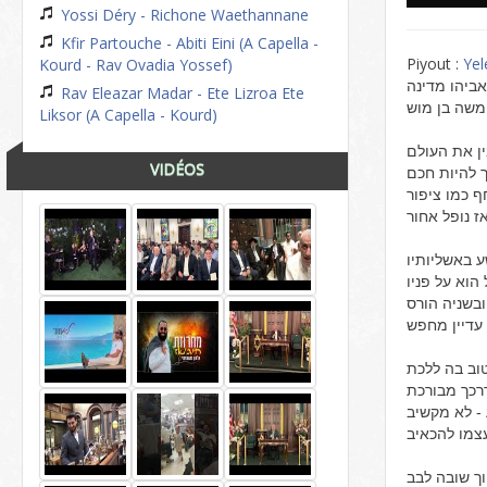
Yossi Déry - Richone Waethannane
Kfir Partouche - Abiti Eini (A Capella -
Piyout :
Yel
Kourd - Rav Ovadia Yossef)
אביהו מדינה
Rav Eleazar Madar - Ete Lizroa Ete
 ומשה בן מוש
Liksor (A Capella - Kourd)
VIDÉOS