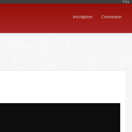
בּס"ד
Inscription
Connexion