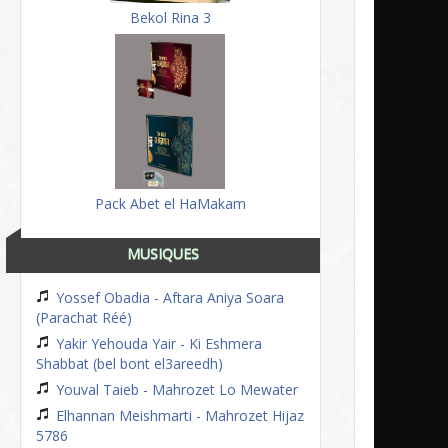
Bekol Rina 3
Pack Abet el HaMakam
MUSIQUES
Yossef Obadia - Aftara Aniya Soara
(Parachat Réé)
Yakir Yehouda Yair - Ki Eshmera
Shabbat (bel bont el3areedh)
Youval Taieb - Mahrozet Lo Mewater
Elhannan Meishmarti - Mahrozet Hijaz
5786