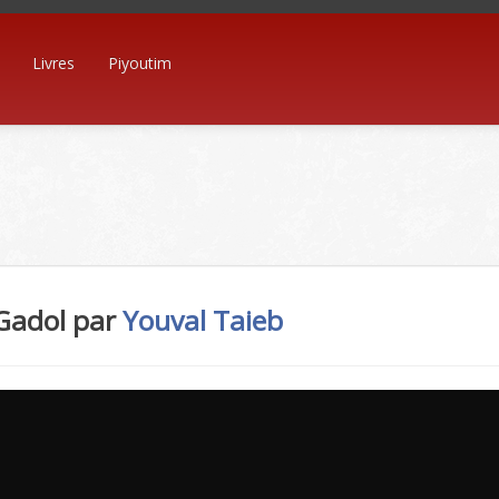
Livres
Piyoutim
Gadol par
Youval Taieb