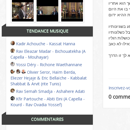
TENDANCE MUSIQUE
Kadir Achouche - Kassat Hanna
Rav Eleazar Madar - Bichouatekha (A
Capella - Mouhayar)
Yossi Déry - Richone Waethannane
Olivier Seror, Haïm Berda,
Eliezer Hejaje & Eric Bellaïche - Kabbalat
Shabbat & Arvit (rite Tunis)
Inscrivez-v
Rav Semah Smadja - Ashahere Adati
0 comme
Kfir Partouche - Abiti Eini (A Capella -
Kourd - Rav Ovadia Yossef)
COMMENTAIRES