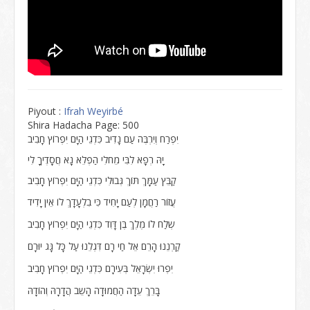
Piyout :
Ifrah Weyirbé
Shira Hadacha Page: 500
יִפְרַח וְיִרְבֶּה עַם נָדִיב כִּדְגֵי הַיָּם יִפְרוֹץ חָבִיב
יָהּ רְפָא לִבִּי מֵחֹלִי הַפְלֵא נָא חֲסָדֶיךָ לִי
קַבֵּץ עַמָּךְ תּוֹךְ גְּבוּלִי כִּדְגֵי הַיָּם יִפְרוֹץ חָבִיב
עֲזוֹר רַחֲמָן לְעַם יָחִיד כִּי בִלְעָדָךְ לוֹ אֵין יָדִיד
שְלַח לוֹ מֶלֶךְ בֶּן דָּוִד כִּדְגֵי הַיָּם יִפְרוֹץ חָבִיב
קַרְנֵנוּ הָרֵם אֵל חַי רָם דִּגְלֵנוּ עַל כָּל גָּג יוּרָם
יִפְרוּ יִשְׂרָאֵל בְּעִירָם כִּדְגֵי הַיָּם יִפְרוֹץ חָבִיב
בָּרֵךְ עֵדָה הַחֲמוּדָה הָשֵב הֲדָרָהּ וְהוֹדָהּ