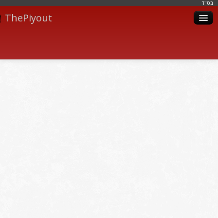
בּס"ד
ThePiyout
Artistes
Catégories
Albums
Livres
Piyoutim
Inscription
Connexion