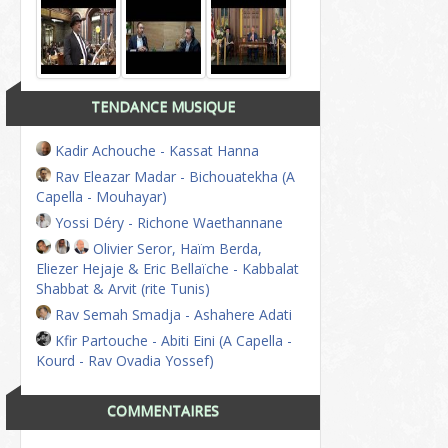
TENDANCE MUSIQUE
Kadir Achouche - Kassat Hanna
Rav Eleazar Madar - Bichouatekha (A
Capella - Mouhayar)
Yossi Déry - Richone Waethannane
Olivier Seror, Haïm Berda,
Eliezer Hejaje & Eric Bellaïche - Kabbalat
Shabbat & Arvit (rite Tunis)
Rav Semah Smadja - Ashahere Adati
Kfir Partouche - Abiti Eini (A Capella -
Kourd - Rav Ovadia Yossef)
COMMENTAIRES