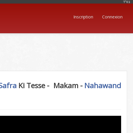
בּס"ד
Inscription
Connexion
Safra
Ki Tesse -
Makam -
Nahawand