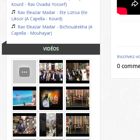
Kourd - Rav Ovadia Yossef)
Rav Eleazar Madar - Ete Lizroa Ete
Liksor (A Capella - Kourd)
Rav Eleazar Madar - Bichouatekha (A
Capella - Mouhayar)
VIDÉOS
Inscrivez-v
0 comme