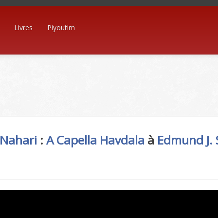
Livres
Piyoutim
 Nahari
:
A Capella
Havdala
à
Edmund J. 