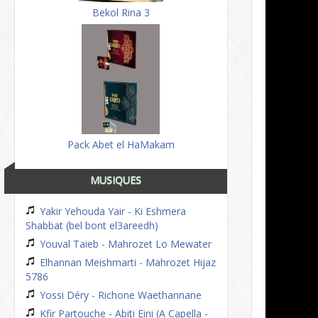
Bekol Rina 3
Pack Abet el HaMakam
MUSIQUES
Yakir Yehouda Yair - Ki Eshmera
Shabbat (bel bont el3areedh)
Youval Taieb - Mahrozet Lo Mewater
Elhannan Meishmarti - Mahrozet Hijaz
5786
Yossi Déry - Richone Waethannane
Kfir Partouche - Abiti Eini (A Capella -