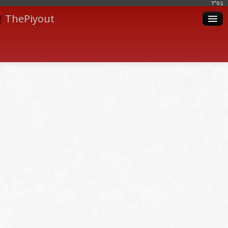
בּס"ד
ThePiyout
Artistes
Catégories
Albums
Livres
Piyoutim
Inscription
Connexion