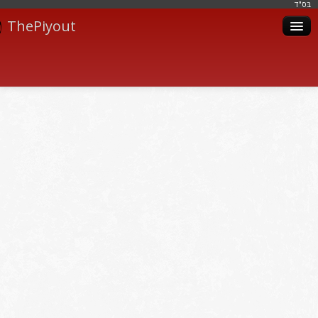
בּס"ד
ThePiyout
Artistes
Catégories
Albums
Livres
Piyoutim
Inscription
Connexion