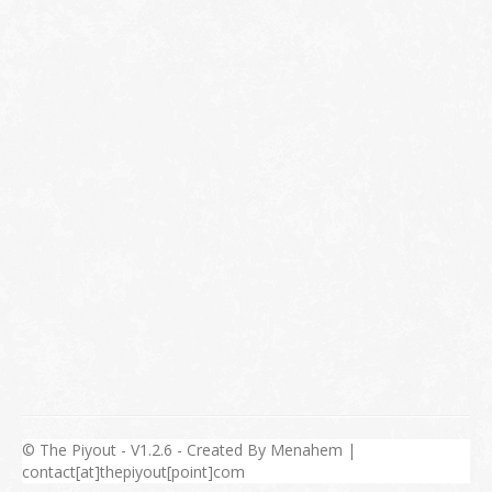
© The Piyout - V1.2.6 - Created By Menahem |
contact[at]thepiyout[point]com