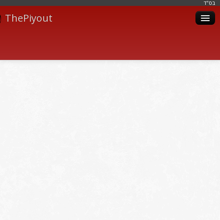
בּס"ד
ThePiyout
Artistes
Catégories
Albums
Livres
Piyoutim
Inscription
Connexion