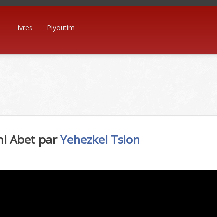
Livres
Piyoutim
ni Abet par
Yehezkel Tsion