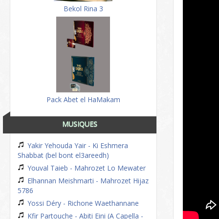
Bekol Rina 3
Pack Abet el HaMakam
MUSIQUES
Yakir Yehouda Yair - Ki Eshmera
Shabbat (bel bont el3areedh)
Youval Taieb - Mahrozet Lo Mewater
Elhannan Meishmarti - Mahrozet Hijaz
5786
Yossi Déry - Richone Waethannane
Kfir Partouche - Abiti Eini (A Capella -