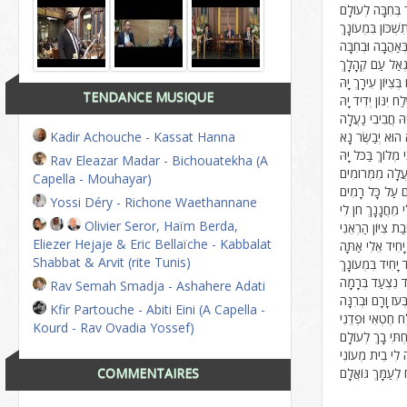
בְּחִבָּה לְעוֹלָם
ִשְׁכּוֹן בִּמְעוֹנָךְ
ְאַהֲבָה וּבְחִבָּה
ִגְאַל עַם קְהָלָךְ
ְצִיּוֹן עִירָךְ יָהּ
TENDANCE MUSIQUE
ח יִנּוֹן יְדִיד יָהּ
ָהּ חֲבִיבִי נַעֲלָה
א הוּא יְבַשֶּׂר נָא
Kadir Achouche - Kassat Hanna
י מְלוֹךְ בַּכֹּל יָהּ
Rav Eleazar Madar - Bichouatekha (A
ַעֲלָה מִמְּרֹומִים
Capella - Mouhayar)
ָם עַל כָּל רָמִים
Yossi Déry - Richone Waethannane
י מֵחֲנָנָךְ חֹן לִי
Olivier Seror, Haïm Berda,
בַת צִיּוֹן הַרְאֵנִי
Eliezer Hejaje & Eric Bellaïche - Kabbalat
יָחִיד אֵלִי אַתָּה
Shabbat & Arvit (rite Tunis)
ד יָחִיד בִּמְעוֹנָךְ
ד נִצְעַד בְּרָמָה
Rav Semah Smadja - Ashahere Adati
ְּעֹז וָרָם וּבְרִנָּה
Kfir Partouche - Abiti Eini (A Capella -
ח חֶטְאִי וּפְדֵנִי
Kourd - Rav Ovadia Yossef)
חְתִּי בָךְ לְעוֹלָם
ה לִי בֵית מְעוֹנִי
 לְעַמָּךְ גּוֹאֲלָם
COMMENTAIRES