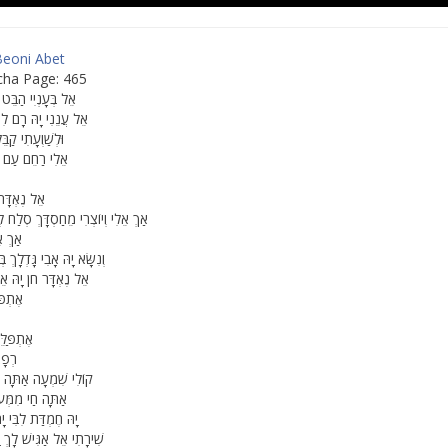
Beoni Abet
cha Page: 465
אֵל בְּעָנְיִי הַבֵּט 
אֵל עֲנֵנִי יָהּ רָם לִת
וּלְשַׁוְעָתִי קַבֵּ
אֵלִי רַחֵם עַם אָ
אֵל נֶאְדָּר 
אַךְ אֵלִי וְיוֹצְרִי מֵחַסְדָּךְ סְלַח לְע
אַךְ אֵ
וְנִשָּׂא יָהּ אָבִי גָּדְלָךְ 
אֵל נֶאְדָּר חֹן יָהּ אֵ
אֶתְפַּ
אֶתְפַּלּ
רְפָא
קוֹלִי שִׁמְעָה אַתָּה חַ
אַתָּה חַי מִמְּעוֹנ
יָהּ חֶמְדַּת לִבִּי יָ
שִׁירָתִי אֵל אַגִּישׁ לָךְ יָ