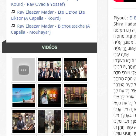
Kourd - Rav Ovadia Yossef)
Rav Eleazar Madar - Ete Lizroa Ete
Piyout :
El 
Liksor (A Capella - Kourd)
Shira Hada
Rav Eleazar Madar - Bichouatekha (A
יָהּ רָם מִמְּעוֹנוֹ
Capella - Mouhayar)
ְחִנָּתִי מֵחַסְדּוֹ
ל מִטּוּבָךְ עֲלַיַּה
VIDÉOS
הוּב וְזָךְ עֲלַיַה
אַתָּה עֶזְרִי
וְנוֹרָא בְּעוֹלָמוֹ
ַמָּךְ יָהּ חֲבִיבִי
לִי וְיוֹצְרִי סְלַח
בְּשִׂמְחָה מֵהוֹדָךְ
ל לְעַם הַנִּבְחָר
לֵּל כָּל עֵת לְךָ
אוֹחִיל לָךְ אֵלִי
ֵל כָּל עֵת רְפָא
 יָהּ אֵלִי קְהָלִי
י בִּקְהָלָךְ אֵלִי
ָךְ אָבִי וּמַלְכִּי
הּ פְּאֵר חֶמְדָּתִי
הּ חֲבִיבִי גּוֹאֲלִי