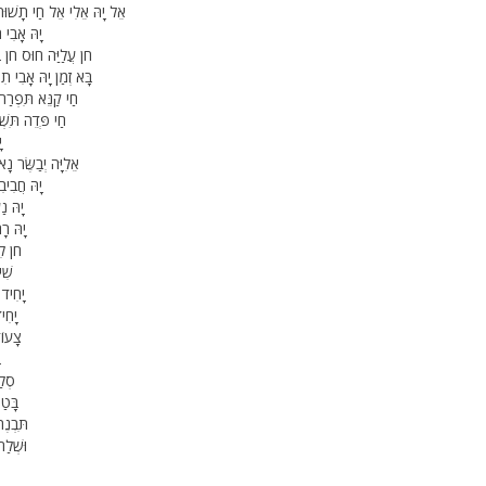
אֵל יָהּ אֵלִי אֵל חַי תָשׁוּר 
יָהּ אָבִי ת
חֹן עֲלַיַּה חוּס חֹן בּ
בָּא זְמַן יָהּ אָבִי ת
חַי קַנֵּא תִּפְרַח בּ
חַי פְּדֵה תִּשְׁלַ
י
אֵלִיָּה יְבַשֶּׂר נָ
יָהּ חֲבִיבִ
יָהּ נ
יָהּ ר
חֹן לִ
שִׁי
יָחִיד 
יָחִי
צָעוֹ
ב
סְלַ
בָּטַ
תִּבְנֶ
וּשְׁלַח