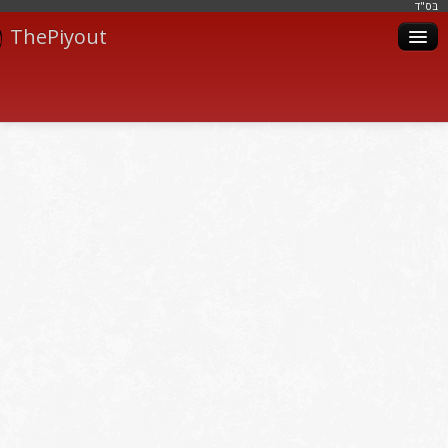
בּס"ד
ThePiyout
Artistes
Catégories
Albums
Livres
Piyoutim
Inscription
Connexion