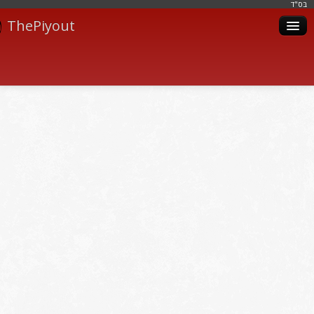
בּס"ד
ThePiyout
Artistes
Catégories
Albums
Livres
Piyoutim
Inscription
Connexion