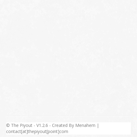
© The Piyout - V1.2.6 - Created By Menahem |
contact[at]thepiyout[point]com