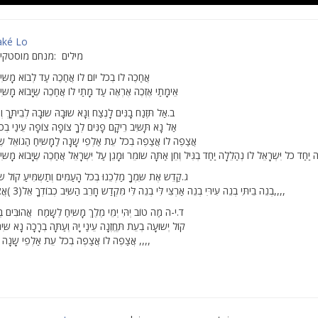
aké Lo
מילים :מנחם מוסטקי ל
אֲחַכֶה לוֹ בְכֹל יוֹם לוֹ אֲחַכֶה עַד לְבוֹא מָשִּיח
אֵימָתַי אֶזְכֶה אֶרְאֶה עַד מָתַי לוֹ אֲחַכֶה שֶיָבוֹא מָשִּיח
ב.אַל תִּּזְנַח בָנִּים לָנֶצַח וְנָא שוּבָהּ שוּבָהּ לְבֵיתָּךְ וְ
אַל נָא תָּשִּיב רֵיקָם פָנִּים לְךָ צוֹפָה צוֹפָה עֵינַי בְכֹל 
אֲצַפֶה לוֹ אֲצַפֶה בְכֹל עֵת אַלְפֵי שָנָה לַמָשִּיחַ הַגוֹאֵל שֶי
ָה יַחַד כֹל יִּשְרָאֵל לוֹ נְהַלֵלָה יַחַד בְגִּיל וְחֵן אַתָּה שוֹמֵר וּמָגֵן עַל יִּשְרָאֵל אֲחַכֶה שֶיָבוֹא מָשִּי
ג.קַדֵש אֶת שִּמְךָ מַלְכֵנוּ בְכֹל הָעַמִּים וְתַשְמִּיעַ קוֹל שו
בְנֵה בֵיתִּי בְנֵה עִּירִּי בְנֵה אַרְצִּי לִּי בְנֵה לִּי מִּקְדַש חָרֵב הַשִּיב כְבוֹדְךָ אֵל(3 )אֲצַפֶה לוֹ אֲצַפֶה,,,,
ד.י-ה מַה טוֹב יְהִּי יְמֵי מֶלֶךְ מָשִּיחַ לְשָמַח אֲהוּבִּים בְעִּ
קוֹל יְשוּעָה בְעֵת תֶּחֱזֶנָה עֵינַי יָהּ וְעַתָּה בְרָכָה נָא שִּים 
אֲצַפֶה לוֹ אֲצַפֶה בְכֹל עֵת אַלְפֵי שָנָה לַמָשִּיחַ הַגוֹאֵל ,,,,