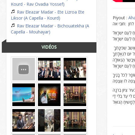
Kourd - Rav Ovadia Yossef)
Rav Eleazar Madar - Ete Lizroa Ete
Piyout :
Ah
Liksor (A Capella - Kourd)
חן :חובי אה
Rav Eleazar Madar - Bichouatekha (A
Capella - Mouhayar)
ַ לְעַם יִּשְרָאֵל
ַ לְעַם יִּשְרָאֵל
VIDÉOS
אַשֵב שְכִּינָתְךָ
יוֹם לִּגְאֻלָתְךָ
ְבַשֵר הַגְאוּלָה
חַ לְעַם יִּשְרָאֵל
ֹפָר לְכֹל בָנֶיךָ
יר צִּיוֹן בְרִּנָה
לִּי עַד בְלִּי דַי