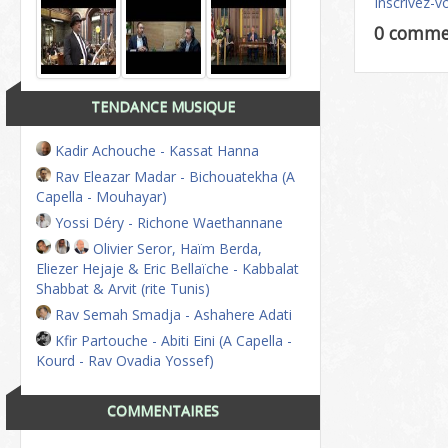
Inscrivez-v
0 comme
TENDANCE MUSIQUE
Kadir Achouche - Kassat Hanna
Rav Eleazar Madar - Bichouatekha (A
Capella - Mouhayar)
Yossi Déry - Richone Waethannane
Olivier Seror, Haïm Berda,
Eliezer Hejaje & Eric Bellaïche - Kabbalat
Shabbat & Arvit (rite Tunis)
Rav Semah Smadja - Ashahere Adati
Kfir Partouche - Abiti Eini (A Capella -
Kourd - Rav Ovadia Yossef)
COMMENTAIRES