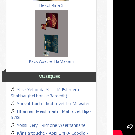
Bekol Rina 3
Pack Abet el HaMakam
MUSIQUES
Yakir Yehouda Yair - Ki Eshmera
Shabbat (bel bont el3areedh)
Youval Taieb - Mahrozet Lo Mewater
Elhannan Meishmarti - Mahrozet Hijaz
5786
Yossi Déry - Richone Waethannane
Kfir Partouche - Abiti Eini (A Capella -