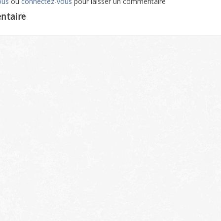
ous
ou
connectez-vous
pour laisser un commentaire
ntaire