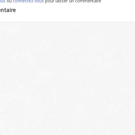
ous
ou
connectez-vous
pour laisser un commentaire
ntaire