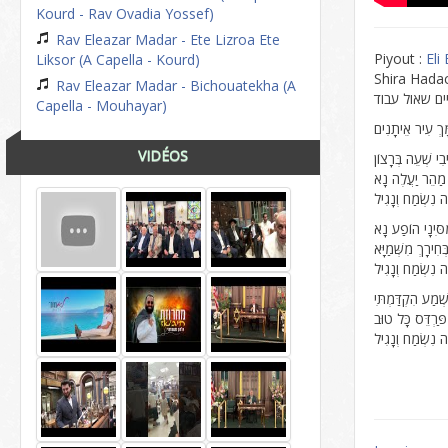
Kourd - Rav Ovadia Yossef)
Rav Eleazar Madar - Ete Lizroa Ete
Piyout :
Eli
Liksor (A Capella - Kourd)
Shira Hada
Rav Eleazar Madar - Bichouatekha (A
יים שאול עבוד
Capella - Mouhayar)
ָּךְ עִיר אֵיתָנִים
VIDÉOS
יבִי שְׁעֵה בְּרָצוֹן
מַהֵר יַעֲלֶה נָא
 נִשְׂמַח וְנָגִיל
ִסִּינָי הוֹפַע נָא
חִירָךְ מִשְּׁמַיָּא
 נִשְׂמַח וְנָגִיל
ְׁמַע הִקְדַּמְתִּי
ַרְדֵּס כָּל טוּב
 נִשְׂמַח וְנָגִיל