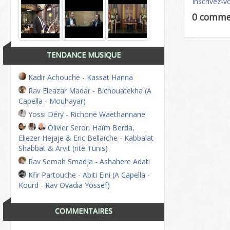
Inscrivez-v
0 comme
TENDANCE MUSIQUE
Kadir Achouche - Kassat Hanna
Rav Eleazar Madar - Bichouatekha (A
Capella - Mouhayar)
Yossi Déry - Richone Waethannane
Olivier Seror, Haïm Berda,
Eliezer Hejaje & Eric Bellaïche - Kabbalat
Shabbat & Arvit (rite Tunis)
Rav Semah Smadja - Ashahere Adati
Kfir Partouche - Abiti Eini (A Capella -
Kourd - Rav Ovadia Yossef)
COMMENTAIRES