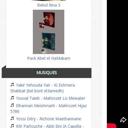
Bekol Rina 3
Pack Abet el HaMakam
MUSIQUES
Yakir Yehouda Yair - Ki Eshmera
Shabbat (bel bont el3areedh)
Youval Taieb - Mahrozet Lo Mewater
Elhannan Meishmarti - Mahrozet Hijaz
5786
Yossi Déry - Richone Waethannane
Kfir Partouche - Abiti Eini (A Capella -