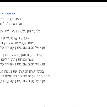
 Ba Zeman
cha Page: 453
אלי בא זמן / ר' ח
אֵלִי בָּא זְמַן נִשְׂמַח וְנָגִיל בְּשׁוּב עַמ
אוֹרָךְ עִיר קָדְשִׁי יִשְׁכּוֹן וְנִ
וָאוֹמַר אֱלָהָא עֲנֵנָא עַם עָזוּב 
אָנָּא אֵל חָבִיב שׁוּב בֵּית נָאוָה יַחַד סֶלָה
אֶזְכּוֹר מִקֶּדֶם חַסְדָּךְ נָא עֵת אוֹרָךְ מ
עֶשֶׂר אֲמִירוֹת נָתַתָּ יָהּ לְעַם בְּ
אָנָּא אֵל חָבִיב שׁוּב בֵּית נָאוָה יַחַד סֶלָה
בְּכֶתֶר תּוֹרָה הִכְתִּירָנִי עֵת נַעֲשֶׂה לְנִש
מַה נְּעִימָה אִמְרַת אֵל צוּר בָּהּ נִמְצָא נָא פּ
אָנָּא אֵל חָבִיב שׁוּב בֵּית נָאוָה יַחַד סֶלָה