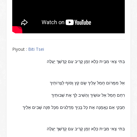
Piyout :
Biti Tsei
בִּתִּי צְאִי מִבֵּית כֶּלֶא זְמָן קָרִיב עַם קָדְשֵׁךְ יַעֲלֶה
אֵל מִמָּרוֹם חָמַל עָלַיִךְ שָׂם קֵץ וָסוֹף לְצָרוֹתַיִךְ
רִחַם חָמַל אֵל עוֹשַׂיִךְ וְהֵשִׁיב לָךְ אֶת שְׁבוּתַיִךְ
חַבְּקִי אֵם נֶאֱמָנָה אֶת כָּל בָּנַיִךְ מְדַלְגִים מִכָּל פִּנָּה שָׁבִים אֵלַיִךְ
בִּתִּי צְאִי מִבֵּית כֶּלֶא זְמָן קָרִיב עַם קָדְשֵׁךְ יַעֲלֶה