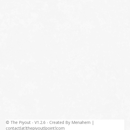
© The Piyout - V1.2.6 - Created By Menahem |
contact[at]thepiyout[point]com