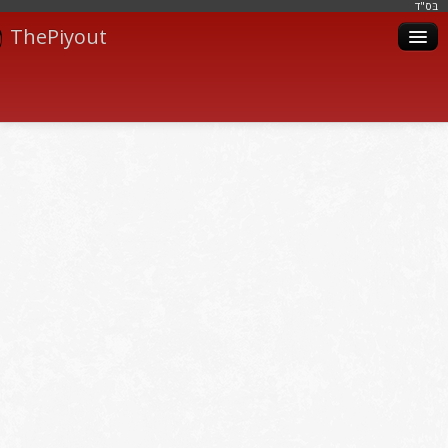
בּס"ד
ThePiyout
Artistes
Catégories
Albums
Livres
Piyoutim
Inscription
Connexion