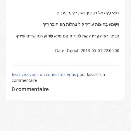
בּוֹאִי כַלָּה אֶל דְּבִירַיִךְ וְשׁוּבִי לִימֵי נְעוּרַיִךְ
וְיִשָּׁמַע בְּחוּצוֹת עִירַיִךְ קוֹל צַהֲלוֹת חֻפּוֹת בַּחוּרַיִךְ
הַבִּיטִי רַעְיָה עֲדִינָה אֶת לְוִיַּיִךְ פִּיהֶם מָלֵא שְׂחוֹק רִנָּה שָׁרִים שִׁירָיִךְ
Date d'ajout: 2013-05-01 22:00:00
Inscrivez-vous
ou
connectez-vous
pour laisser un
commentaire
0 commentaire