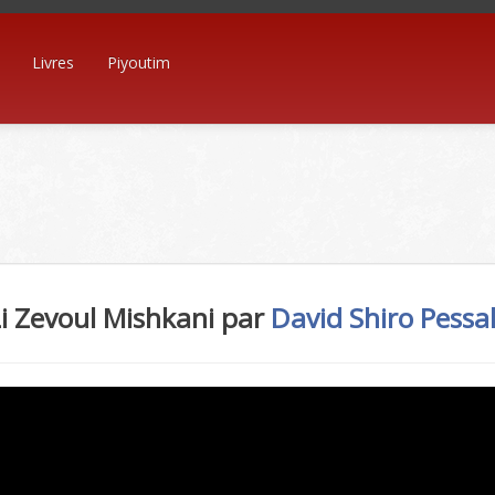
Livres
Piyoutim
i Zevoul Mishkani par
David Shiro
Pessa