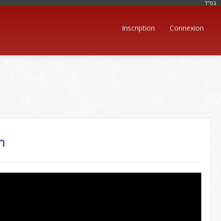
בּס"ד
Inscription
Connexion
h