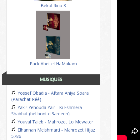
Bekol Rina 3
Pack Abet el HaMakam
MUSIQUES
Yossef Obadia - Aftara Aniya Soara
(Parachat Réé)
Yakir Yehouda Yair - Ki Eshmera
Shabbat (bel bont el3areedh)
Youval Taieb - Mahrozet Lo Mewater
Elhannan Meishmarti - Mahrozet Hijaz
5786