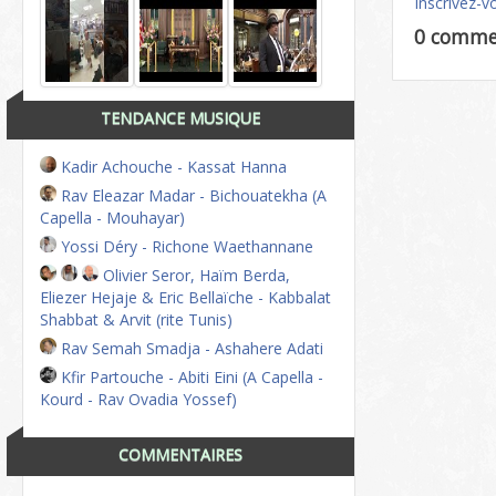
Inscrivez-v
0 comme
TENDANCE MUSIQUE
Kadir Achouche - Kassat Hanna
Rav Eleazar Madar - Bichouatekha (A
Capella - Mouhayar)
Yossi Déry - Richone Waethannane
Olivier Seror, Haïm Berda,
Eliezer Hejaje & Eric Bellaïche - Kabbalat
Shabbat & Arvit (rite Tunis)
Rav Semah Smadja - Ashahere Adati
Kfir Partouche - Abiti Eini (A Capella -
Kourd - Rav Ovadia Yossef)
COMMENTAIRES