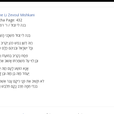
e Li Zevoul Mishkani
cha Page: 432
בנה לי זבול / ר' רפ
בְּנֵה לִי זְבוּל מִשְׁכָּנִי הָשֵׁ
רַוֵּה דֶשֶׁן נֶפֶשׁ כֹּהֵן יַקְרִיב 
וְכָל יִשְׂרָאֵל וּבְנֵיהֶם כֻּלָּם ש
פֶּסַח נַקְרִיב בְּמוֹעֲדוֹ וְ
וּבֶן לֵוִי עַל מִשְׁמַרְתּוֹ אָשׁוּב אֶר
אָנָּא הוֹשַׁע לָעָם הַזֶּה עָנ
יַעֲמֹד מַזֶּה בֶּן מַזֶּה וּבֶן ד
לֹא תָּשִׁיב אֶת פָּנַי רֵיקָם עָנֵר אֶשְׁכּ
בִּגְדֵי חֵמָה חֶרֶב נָקָם תִלְבַּשׁ וְ