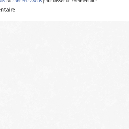
ous
ou
connectez-vous
pour laisser un commentaire
ntaire