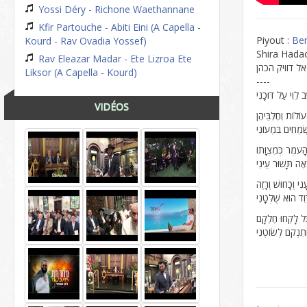
Yossi Déry - Richone Waethannane
Kfir Partouche - Abiti Eini (A Capella -
Piyout :
Ben
Kourd - Rav Ovadia Yossef)
Shira Hada
Rav Eleazar Madar - Ete Lizroa Ete
אל דוויק הכהן
Liksor (A Capella - Kourd)
----
ב לֵוִי עַל דּוּכָנִי
VIDÉOS
עוֹלוֹת וְחֶלְבֵּיהֶן
ְׂמֵחִים בִּמְעוֹנִי
הָעֹמֶר כְּמִצְוָתוֹ
ְאֶה תָּשׁוּר עֵינִי
ִי וְכָחוּשׁ וְרָזֶה
ָּוִד הוּא שֻׁלְטָנִי
ֹל לָקְחוּ חֶלְקָם
תִנְקֹם לְשׂוֹטְנִי