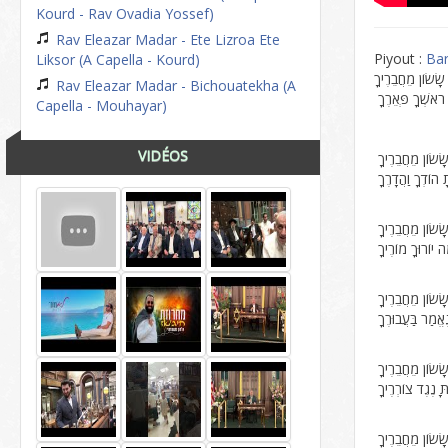
Kourd - Rav Ovadia Yossef)
Rav Eleazar Madar - Ete Lizroa Ete
Piyout :
Bar
Liksor (A Capella - Kourd)
שָׂשׂוֹן מֵחֲבֵרֶיךָ
Rav Eleazar Madar - Bichouatekha (A
ֹאשְׁךָ פְּאֵרֶךָ
Capella - Mouhayar)
VIDÉOS
ָׂשׂוֹן מֵחֲבֵרֶיךָ
הוֹדְךָ וַהֲדָרֶךָ
ָׂשׂוֹן מֵחֲבֵרֶיךָ
 יוֹרוּךָ מוֹרֶיךָ
ָׂשׂוֹן מֵחֲבֵרֶיךָ
אֱמַר בַּעֲבוּרֶךָ
ָׂשׂוֹן מֵחֲבֵרֶיךָ
ּ נֶגֶד צוֹרְרֶיךָ
ָׂשׂוֹן מֵחֲבֵרֶיךָ