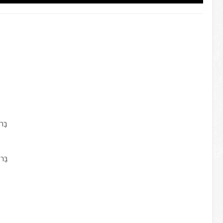
בַּר
בַּר