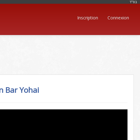
בּס"ד
Inscription
Connexion
n Bar Yohai