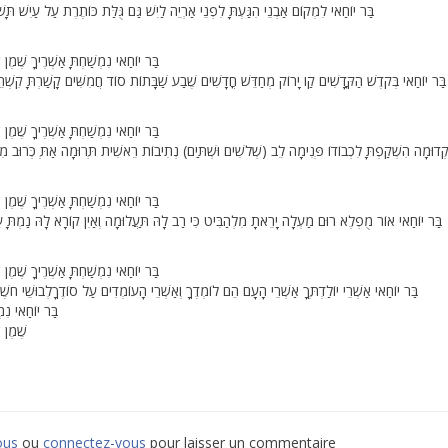
בַּר יוֹחַאי לִמְקוֹם אַבְנֵי הִגַּעְתָּ לִפְנֵי אַרְיֵה לַיִשׁ גַּם גֻּלַּת כּוֹתֶרֶת עַל עַיִשׁ תָּשׁוּר
בַּר יוֹחַאי נִמְשַׁחְתָּ אַשְׁרֶיךָ שֶׁמֶן ש
בַּר יוֹחַאי בְּקֹדֶשׁ הַקֳּדָשִׁים קַו יָרוֹק מְחַדֵּשׁ חֳדָשִׁים שֶׁבַע שַׁבָּתוֹת סוֹד חֲמִשִּׁים קָשַׁרְתָּ קִשְׁרֵי
בַּר יוֹחַאי נִמְשַׁחְתָּ אַשְׁרֶיךָ שֶׁמֶן ש
ְדוּמָה הִשְׁקַפְתָּ לִכְבוֹדוֹ פְּנִימָה לֵב (שְׁלשִׁים וּשְׁתַּיִם) נְתִיבוֹת רֵאשִׁית תְּרוּמָה אַתְּ כְּרוּב מִמ
בַּר יוֹחַאי נִמְשַׁחְתָּ אַשְׁרֶיךָ שֶׁמֶן ש
בַּר יוֹחַאי אוֹר מֻפְלֶא רוּם מַעְלָה יָרֵאתָ מִלְהַבִּיט כִּי רַב לָהּ תַּעֲלוּמָה וְאַיִן קוֹרָא לָהּ נַמְתָּ עַ
בַּר יוֹחַאי נִמְשַׁחְתָּ אַשְׁרֶיךָ שֶׁמֶן ש
בַּר יוֹחַאי אַשְׁרֵי יוֹלַדְתֶּךָ אַשְׁרֵי הָעָם הֵם לוֹמְדֶךָ וְאַשְׁרֵי הָעוֹמְדִים עַל סוֹדֶךָלְבוּשֵׁי חשֶׁן ת
בַּר יוֹחַאי נִמְ
שֶׁמֶן ש
ous
ou
connectez-vous
pour laisser un commentaire