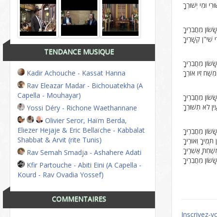
ִי וּמִי יְשׁוּרֶךָ
ָׂשׂוֹן מֵחֲבֵרֶיךָ
 שִׁי"ן קְשָׁרֶיךָ
TENDANCE MUSIQUE
ָׂשׂוֹן מֵחֲבֵרֶיךָ
ְשַׁח זִיו אוֹרֶךָ
Kadir Achouche - Kassat Hanna
Rav Eleazar Madar - Bichouatekha (A
Capella - Mouhayar)
ָׂשׂוֹן מֵחֲבֵרֶיךָ
יִן לֹא תְשׁוּרֶךָ
Yossi Déry - Richone Waethannane
Olivier Seror, Haïm Berda,
Eliezer Hejaje & Eric Bellaïche - Kabbalat
ָׂשׂוֹן מֵחֲבֵרֶיךָ
Shabbat & Arvit (rite Tunis)
ֻּמֶּיךָ וְאוּרֶיךָ
שַׁחְתָּ אַשְׁרֶיךָ
Rav Semah Smadja - Ashahere Adati
ָׂשׂוֹן מֵחֲבֵרֶיךָ
Kfir Partouche - Abiti Eini (A Capella -
Kourd - Rav Ovadia Yossef)
COMMENTAIRES
Inscrivez-v