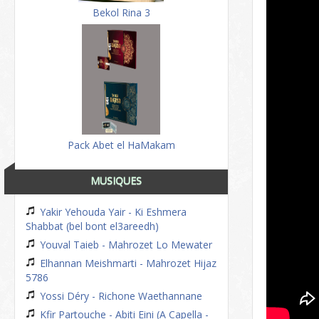
Bekol Rina 3
Pack Abet el HaMakam
MUSIQUES
Yakir Yehouda Yair - Ki Eshmera
Shabbat (bel bont el3areedh)
Youval Taieb - Mahrozet Lo Mewater
Elhannan Meishmarti - Mahrozet Hijaz
5786
Yossi Déry - Richone Waethannane
Kfir Partouche - Abiti Eini (A Capella -