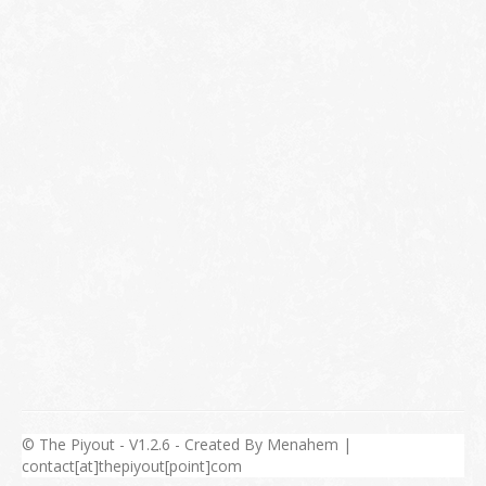
© The Piyout - V1.2.6 - Created By Menahem |
contact[at]thepiyout[point]com