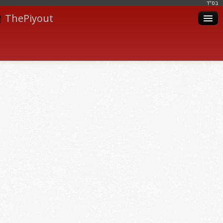
בּס"ד
ThePiyout
Artistes
Catégories
Albums
Livres
Piyoutim
Inscription
Connexion